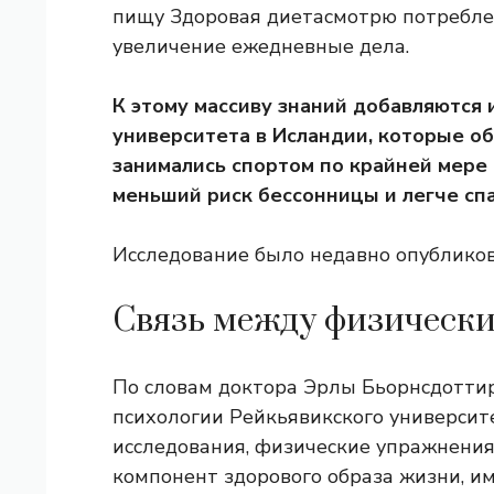
пищу
Здоровая диета
смотрю
потребле
увеличение
ежедневные дела
.
К этому массиву знаний добавляются 
университета в Исландии, которые о
занимались спортом по крайней мере 
меньший риск бессонницы и легче спа
Исследование было недавно опублико
Связь между физическ
По словам доктора Эрлы Бьорнсдоттир
психологии Рейкьявикского университ
исследования, физические упражнени
компонент здорового образа жизни, 