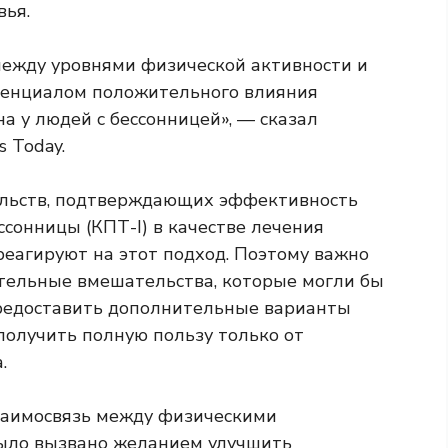
вья.
между уровнями физической активности и
отенциалом положительного влияния
а у людей с бессонницей», — сказал
 Today.
тельств, подтверждающих эффективность
ессонницы
(КПТ-I) в качестве лечения
реагируют на этот подход. Поэтому важно
тельные вмешательства, которые могли бы
редоставить дополнительные варианты
получить полную пользу только от
.
взаимосвязь между физическими
ыло вызвано желанием улучшить