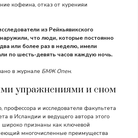
ние кофеина
,
отказ от курения
и
исследователи из Рейкьявикского
бнаружили, что люди, которые постоянно
два или более раз в неделю, имели
ли по шесть-девять часов каждую ночь.
вано в журнале
БМЖ Опен
.
ими упражнениями и сном
, профессора и исследователя факультета
ета в Исландии и ведущего автора этого
я широко признаны как ключевой
имеющий многочисленные преимущества