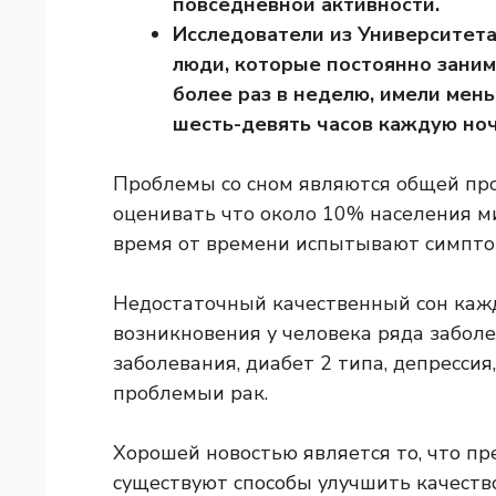
повседневной активности.
Исследователи из Университета
люди, которые постоянно заним
более раз в неделю, имели мен
шесть-девять часов каждую ноч
Проблемы со сном являются общей про
оценивать
что около 10% населения м
время от времени испытывают симпто
Недостаточный качественный сон каж
возникновения у человека ряда заболе
заболевания
,
диабет 2 типа
,
депрессия
проблемы
и
рак
.
Хорошей новостью является то, что п
существуют способы улучшить качество