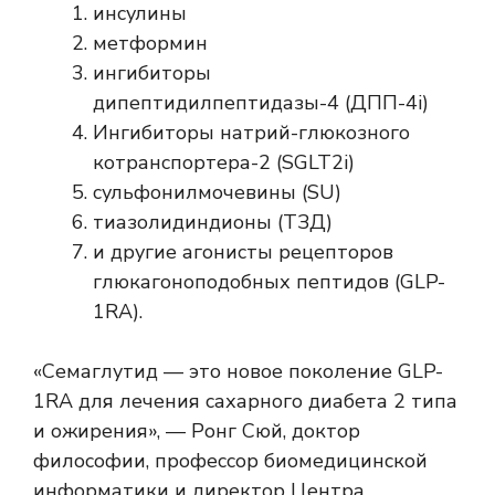
инсулины
метформин
ингибиторы
дипептидилпептидазы-4 (ДПП-4i)
Ингибиторы натрий-глюкозного
котранспортера-2 (SGLT2i)
сульфонилмочевины (SU)
тиазолидиндионы (ТЗД)
и другие агонисты рецепторов
глюкагоноподобных пептидов (GLP-
1RA).
«Семаглутид — это новое поколение GLP-
1RA для лечения сахарного диабета 2 типа
и ожирения», — Ронг Сюй, доктор
философии, профессор биомедицинской
информатики и директор Центра