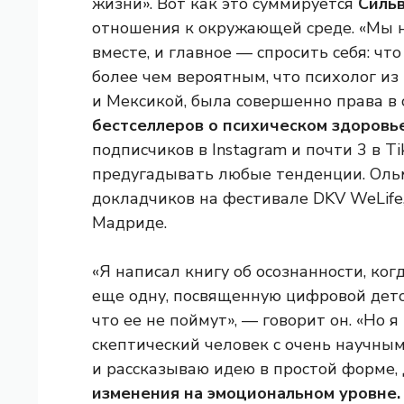
жизни». Вот как это суммируется
Силь
отношения к окружающей среде. «Мы н
вместе, и главное — спросить себя: чт
более чем вероятным, что психолог и
и Мексикой, была совершенно права в 
бестселлеров о психическом здоровье
подписчиков в Instagram и почти 3 в T
предугадывать любые тенденции. Оль
докладчиков на фестивале DKV WeLife,
Мадриде.
«Я написал книгу об осознанности, ког
еще одну, посвященную цифровой деток
что ее не поймут», — говорит он. «Но я
скептический человек с очень научны
и рассказываю идею в простой форме,
изменения на эмоциональном уровне.