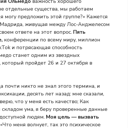
вия Ольмедо
важность хорошего
е отдельные существа, мы работаем
о я могу предложить этой группе?» Кажется
з Мадрида, живущая между Лос-Анджелесом
своем ответе на этот вопрос.
Пять
,
конференции по всему миру, миллион
ikTok и потрясающая способность
медо станет одним из звездных
 который пройдет 26 и 27 октября в
да почти никто не знал этого термина, и
сикации, десять лет назад: мне сказали,
 верю, что у меня есть качество; Как
м складом ума, я беру проверенные данные
 доступной людям.
Моя цель — вызвать
«Что меня волнует, так это психическое