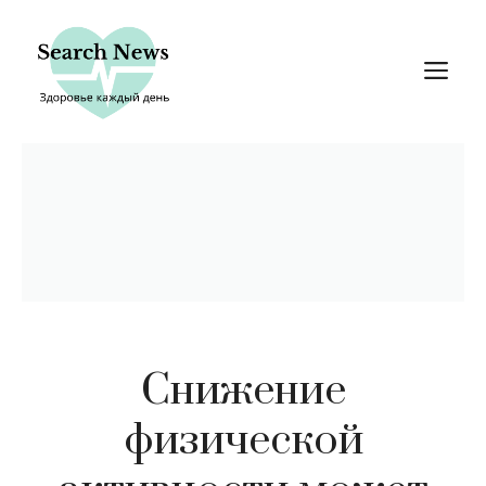
Перейти
к
М
содержимому
Снижение
физической