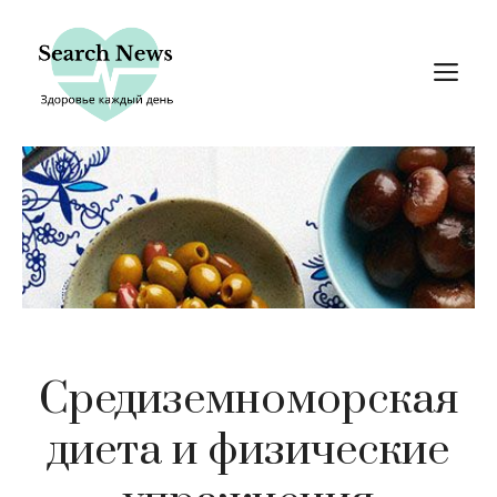
Перейти
к
М
содержимому
Средиземноморская
диета и физические