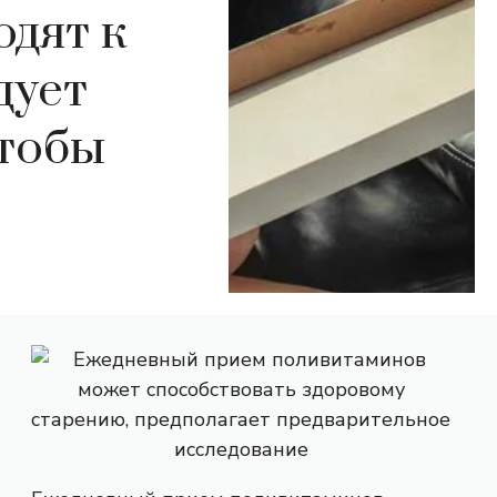
одят к
дует
чтобы