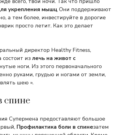
ежде всего, твои ночи. Так что пришло
для укрепления мышц
Они поддерживают
но, а тем более, инвестируйте в дорогие
оврик просто летит. Как это делает
ральный директор Healthy Fitness,
а состоит из
лечь на живот с
нутые ноги. Из этого первоначального
но руками, грудью и ногами от земли,
влять шею ».
в спине
ния Супермена предоставляют большое
ервый,
Профилактика боли в спине
затем