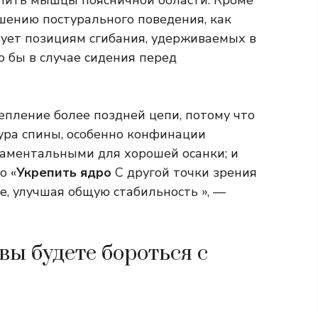
епить мышцы поясничной области. Кроме
чшению постурального поведения, как
вует позициям сгибания, удерживаемых в
о бы в случае сидения перед
репление более поздней цепи, потому что
тура спины, особенно конфинации
аментальными для хорошей осанки; и
о «
Укрепить ядро
С другой точки зрения
, улучшая общую стабильность », —
 вы будете бороться с