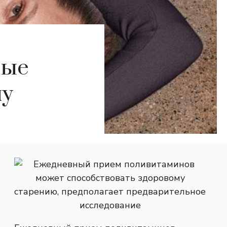
рые
лу