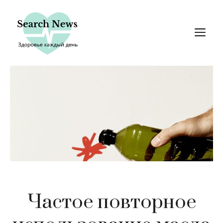
Перейти
к
М
содержимому
Частое повторное