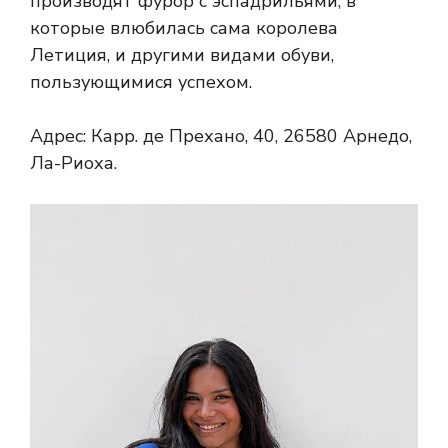
производят фурор с эспадрильями, в
которые влюбилась сама королева
Летиция, и другими видами обуви,
пользующимися успехом.
Адрес: Карр. де Прехано, 40, 26580 Арнедо,
Ла-Риоха.