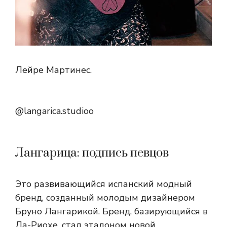
Лейре Мартинес.
@langarica.studioo
Лангарица: подпись певцов
Это развивающийся испанский модный
бренд, созданный молодым дизайнером
Бруно Лангарикой. Бренд, базирующийся в
Ла-Риохе, стал эталоном новой