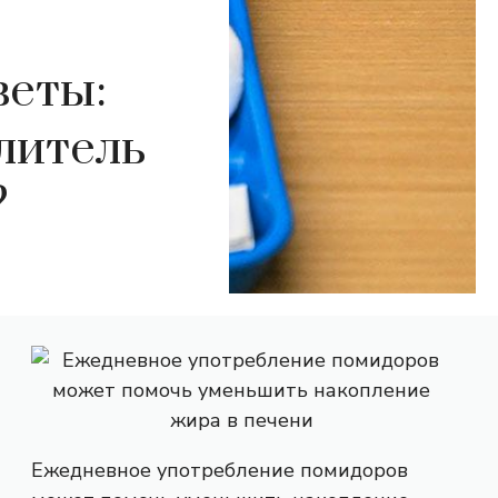
веты:
литель
?
Ежедневное употребление помидоров