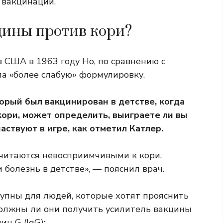
 вакцинации.
цины против кори?
в США в 1963 году
Но, по сравнению с
а «более слабую» формулировку.
торый был вакцинирован в детстве, когда
кори, может определить, выиграете ли вы
аствуют в игре, как отметил Катлер.
считаются невосприимчивыми к кори,
 болезнь в детстве», — пояснил врач.
тупны для людей, которые хотят прояснить
должны ли они получить усилитель вакцины
н G (IgG):