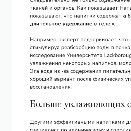
Следовательно, не только содержание
тканей и органов. Как показывает Нат
показывают, что напитки содержат
а
б
длительное удержание
в теле ».
Например, эксперт подчеркивает, что
стимулируя реабсорбцию воды в почках
исследование Университета Lackboroug
увлажнения некоторых напитков, мол
Эта вода из -за содержания питательн
хороший вариант после физических уп
восстановления.
Больше увлажняющих ср
Другими эффективными напитками для
специалист по клиническому и спорти