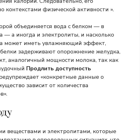
ения калорий. Следовательно, его
о контекстами физической активности ».
торой объединяется вода с белком — в
 — а иногда и электролиты, и насколько
она может иметь увлажняющий эффект,
 белки задерживают опорожнение желудка,
т, аналогичный мощности молока, так как
елудочный
Продлить доступность
предупреждает «конкретные данные о
мущество зависит от количества
в».
оду
ыми веществами и электролитами, которые
идратацию в определенных ситуациях, что