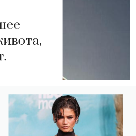
шее
живота,
.