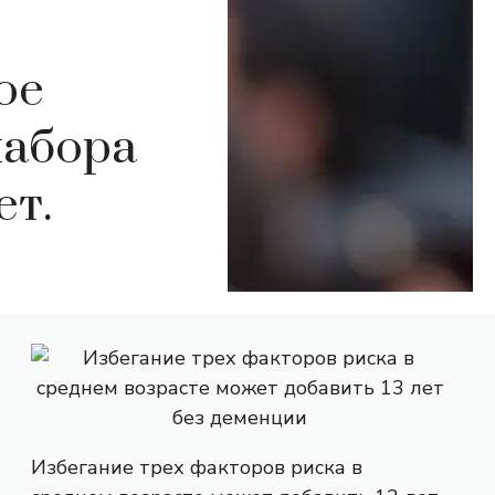
ое
набора
ет.
Избегание трех факторов риска в