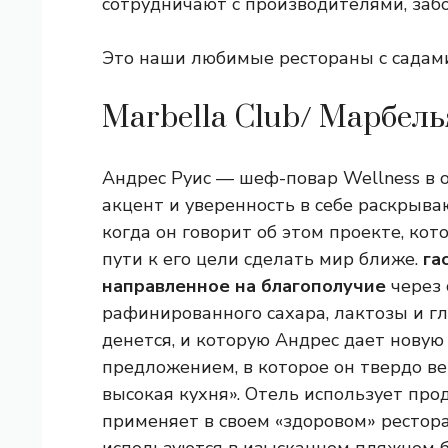
сотрудничают с производителями, заб
Это наши любимые рестораны с садами
Marbella Club/ Марбель
Андрес Руис — шеф-повар Wellness в о
акцент и уверенность в себе раскрываю
когда он говорит об этом проекте, ко
пути к его цели сделать мир ближе.
га
направленное на благополучие
через 
рафинированного сахара, лактозы и гл
денется, и которую Андрес дает нову
предложением, в которое он твердо ве
высокая кухня». Отель использует про
применяет в своем «здоровом» ресторан