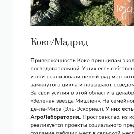
Кокс/Мадрид
Приверженность Коке принципам экол
последовательной. У них есть собств
и они реализовали целый ряд мер, ко
замкнутого цикла и повышают осведом
За свои усилия в этой области в дека
«Зеленая звезда Мишлен». На семейно
де-ла-Мира (Эль-Эскориал),
У них ест
АгроЛаборатория.
. Пространство, из 
реализуется проекты социального пр
создание рабочих мест в сельской мес