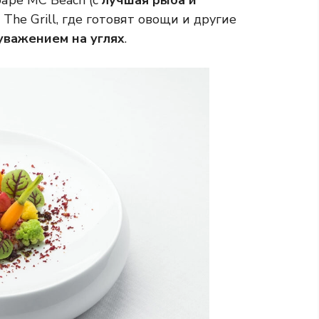
аре MC Beach (с
лучшая рыба и
 The Grill, где готовят овощи и другие
 уважением на углях
.