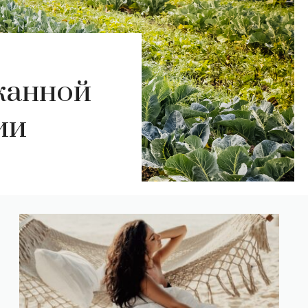
канной
ии