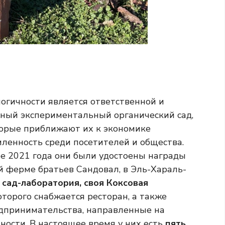
огичности является ответственной и
енный экспериментальный органический сад,
торые приближают их к экономике
ленность среди посетителей и общества.
бре 2021 года они были удостоены награды
й ферме братьев Сандовал, в Эль-Хараль-
ь сад-лаборатория, своя Коксовая
которого снабжается ресторан, а также
едпринимательства, направленные на
тности. В настоящее время у них есть
пять