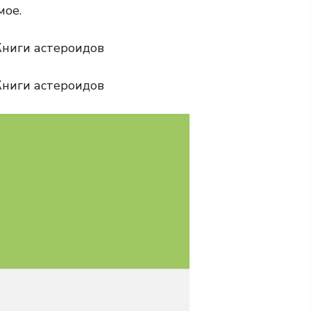
мое.
Книги астероидов
Книги астероидов