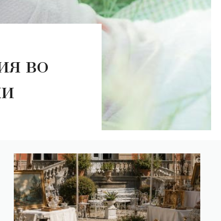
ия во
ли