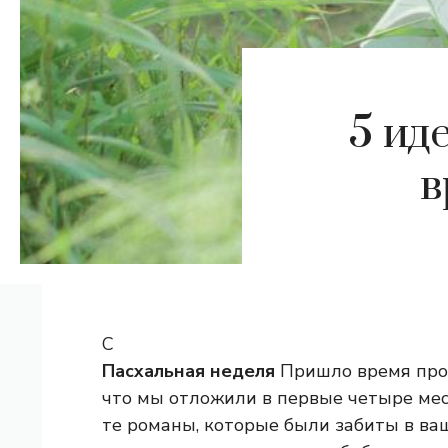
5 ид
в
С
Пасхальная неделя
Пришло время прод
что мы отложили в первые четыре меся
те романы, которые были забиты в ваш