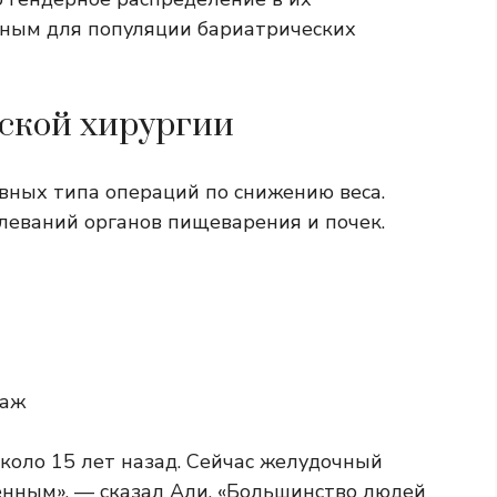
вным для популяции бариатрических
ской хирургии
овных типа операций по снижению веса.
леваний органов пищеварения и почек
.
даж
оло 15 лет назад. Сейчас желудочный
енным», — сказал Али. «Большинство людей