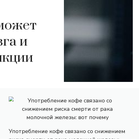
 может
зга и
нкции
Употребление кофе связано со снижением