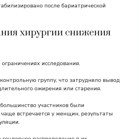
табилизировано после бариатрической
ания хирургии снижения
 ограничениях исследования.
 контрольную группу, что затрудняло вывод
длительного ожирения или старения.
 большинство участников были
чаще встречается у женщин, результаты
уляции.
о гендерное распределение в их