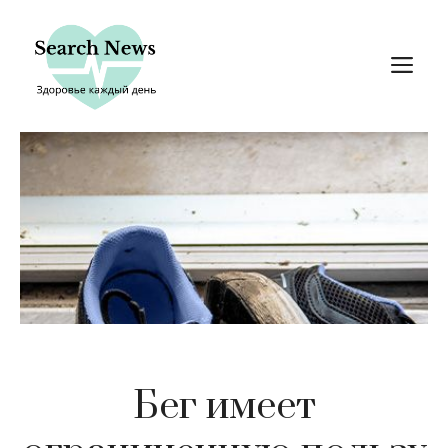
Перейти
к
М
содержимому
Бег имеет