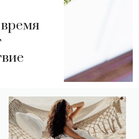
 время
т
твие