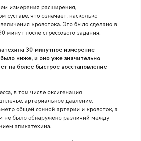
тем измерения расширения,
м суставе, что означает, насколько
величения кровотока. Это было сделано в
90 минут после стрессового задания.
катехина 30-минутное измерение
 было ниже, и оно уже значительно
ает на более быстрое восстановление
сса, в том числе оксигенация
дплечье, артериальное давление,
аметр общей сонной артерии и кровоток, а
ям не было обнаружено различий между
нием эпикатехина.