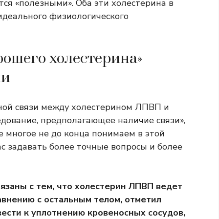
ся «полезными». Оба эти холестерина в
идеального физиологического
рошего холестерина»
ии
нной связи между холестерином ЛПВП и
едование, предполагающее наличие связи»,
е многое не до конца понимаем в этой
нас задавать более точные вопросы и более
заны с тем, что холестерин ЛПВП ведет
авнению с остальным телом, отметил
ести к уплотнению кровеносных сосудов,