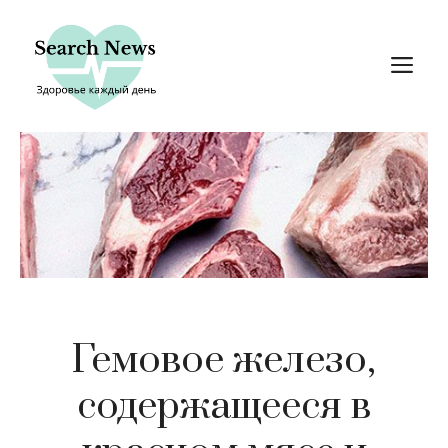
Перейти
к
М
содержимому
Гемовое железо,
содержащееся в