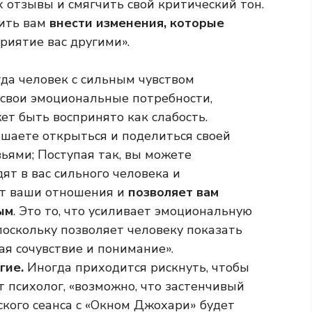
 отзывы и смягчить свой критический тон.
лить вам
внести изменения, которые
риятие вас другими».
да человек с сильным чувством
свои эмоциональные потребности,
жет быть воспринято как слабость.
ешаете открыться и поделиться своей
ьями; Поступая так, вы можете
ят в вас сильного человека и
ет ваши отношения и
позволяет вам
ым
. Это то, что усиливает эмоциональную
поскольку позволяет человеку показать
вая сочувствие и понимание».
угие.
Иногда приходится рискнуть, чтобы
т психолог, «возможно, что застенчивый
ского сеанса с «Окном Джохари» будет