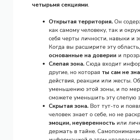
четырьмя секциями
.
Открытая территория.
Он содер
как самому человеку, так и окр
себя черты личности, навыки и 
Когда вы расширите эту область
основанные на доверии
и прозр
Слепая зона.
Сюда входит инфор
другие, но которая
ты сам не зн
действия, реакции или жесты. О
уменьшению этой зоны, и по мере
сможете уменьшить эту слепую з
Скрытая зона.
Вот тут-то и появ
человек знает о себе, но не рас
эмоции, неуверенность
или лич
держать в тайне. Самопонимание
информацией в этом квадранте»