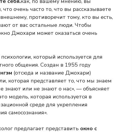
те себя.
как, по вашему мнению, вы
, что очень часто то, что вы рассказываете
я внешнему, противоречит тому, кто вы есть,
учают от вас остальные люди. Чтобы
 окно Джохари может оказаться очень
 психологии, который используется для
ного общения. Создан в 1955 году
Ингэм
(отсюда и название Джохари)
и, которая представляет то, что мы знаем
гие знают или не знают о нас», — объясняет
«это модель, которая используется в
изационной среде для укрепления
я самосознания».
сихолог предлагает представить
окно с