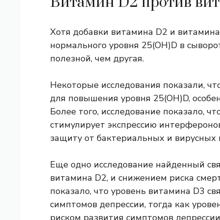
Витамин D2 против ви
Хотя добавки витамина D2 и витамина
нормального уровня 25(OH)D в сыворот
полезной, чем другая.
Некоторые исследования показали, ч
для повышения уровня 25(OH)D, особе
Более того, исследование показало, чт
стимулирует экспрессию интерфероно
защиту от бактериальных и вирусных
Еще одно исследование
найденный
св
витамина D2, и снижением риска смерт
показало, что уровень витамина D3 св
симптомов депрессии, тогда как уров
риском развития симптомов депрессии