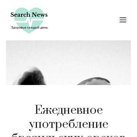
Перейти
к
М
содержимому
Ежедневное
употребление