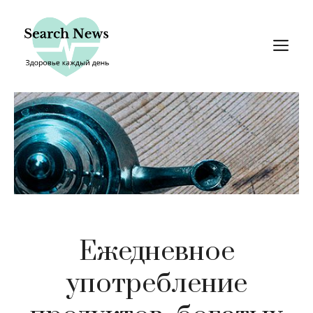
Перейти
к
М
содержимому
Ежедневное
употребление