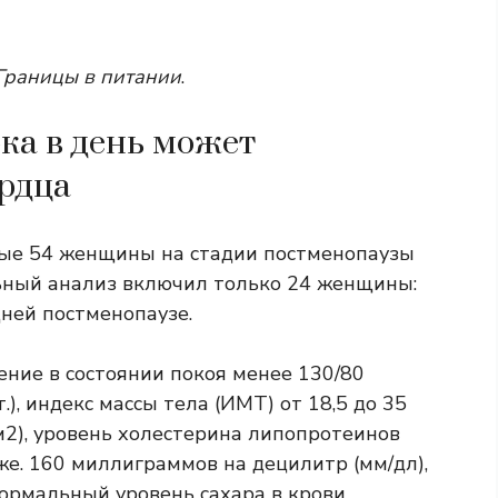
Границы в питании
.
ка в день может
ердца
ые 54 женщины на стадии постменопаузы
льный анализ включил только 24 женщины:
дней постменопаузе.
ение в состоянии покоя менее 130/80
.), индекс массы тела (ИМТ) от 18,5 до 35
м2), уровень холестерина липопротеинов
е. 160 миллиграммов на децилитр (мм/дл),
ормальный уровень сахара в крови