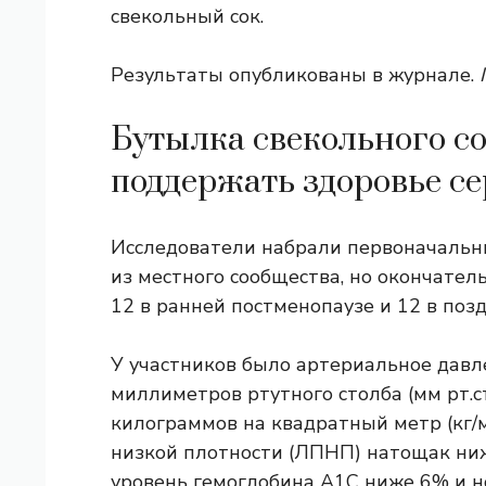
свекольный сок.
Результаты опубликованы в журнале.
Бутылка свекольного со
поддержать здоровье с
Исследователи набрали первоначальн
из местного сообщества, но окончате
12 в ранней постменопаузе и 12 в поз
У участников было артериальное давл
миллиметров ртутного столба (мм рт.ст
килограммов на квадратный метр (кг/
низкой плотности (ЛПНП) натощак ниж
уровень гемоглобина A1C ниже 6% и н