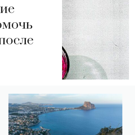
ние
омочь
после