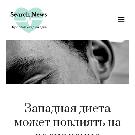
Перейти
к
М
содержимому
Западная диета
может повлиять на