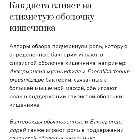
Как диета влияет на
слизистую оболочку
кишечника
Авторы обзора подчеркнули роль, которую
определенные бактерии играют в
слизистой оболочке кишечника, например:
Аккермансия муцинифила
и
Faecalibacterium
prausnitzii
две бактерии, связанные с
большей мышечной массой, обе играют
роль в поддержании слизистой оболочки
кишечника.
Бактероиды обыкновенные
и
Бактероиды
дорей
также играют роль в поддержании
слизистой оболочки кишечника.