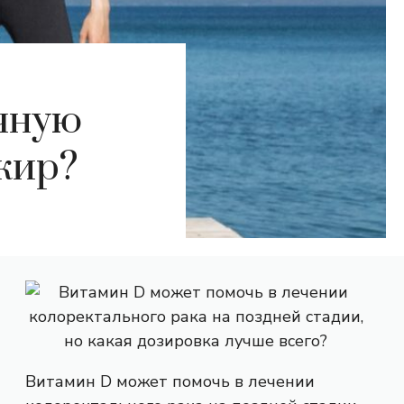
чную
жир?
Витамин D может помочь в лечении