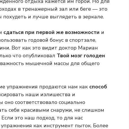
жденного отдыха кажется им горой. Но для
оходах в тренажерный зал или беге — это
ы похудеть и лучше выглядеть в зеркале.
ом
сдаться при первой же возможности
и
ользовать годовой бонус в спортзале,
ни. Вот как это видит доктор Мариан
олько что опубликовал
Твой мозг голоден
ет важность мышечной массы для общего
кие упражнения продаются нам как
способ
нсировать наши излишества и
ы оно соответствовало социально
ать себя красивыми снаружи, не слишком
 Если это наш подход, то для нас
 упражнения как инструмент пыток. Более