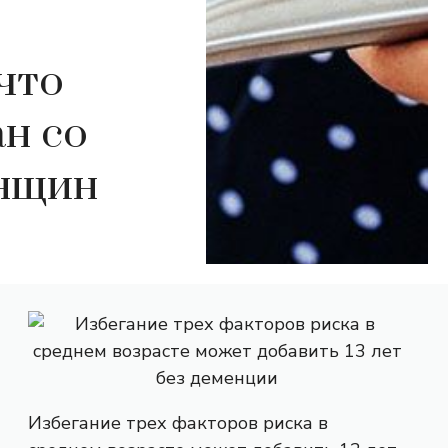
что
н со
енщин
Избегание трех факторов риска в