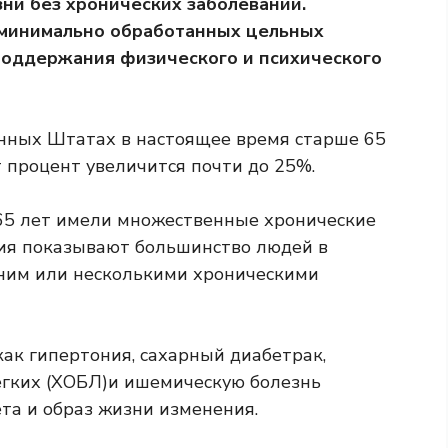
зни без хронических заболеваний.
 минимально обработанных цельных
поддержания физического и психического
енных Штатах в настоящее время старше 65
от процент увеличится почти до 25%.
5 лет имели множественные хронические
ия показывают
большинство людей в
дним или несколькими хроническими
как гипертония,
сахарный диабет
рак,
егких (ХОБЛ)
и ишемическую болезнь
та и образ жизни
изменения.