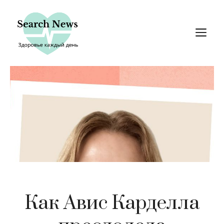
Перейти
к
М
содержимому
Как Авис Карделла