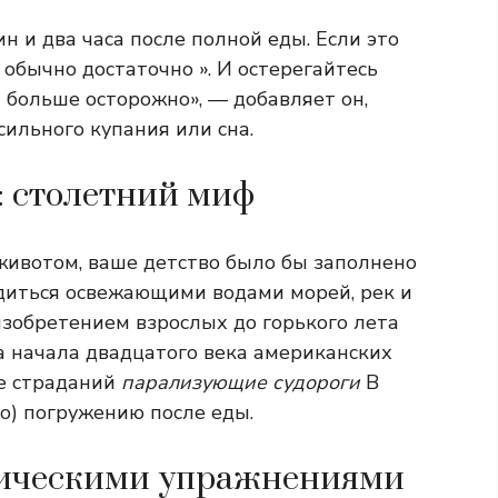
н и два часа после полной еды. Если это
о обычно достаточно ». И остерегайтесь
 больше осторожно», — добавляет он,
сильного купания или сна.
: столетний миф
животом, ваше детство было бы заполнено
диться освежающими водами морей, рек и
изобретением взрослых до горького лета
а начала двадцатого века американских
ке страданий
парализующие судороги
В
о) погружению после еды.
изическими упражнениями