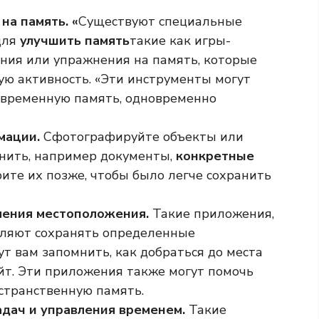
а память. «
Существуют специальные
для
улучшить память
такие как игры-
ния или упражнения на память, которые
ую активность. «Эти инструменты могут
овременную память, одновременно
мации.
Сфотографируйте объекты или
мнить, например документы,
конкретные
рите их позже, чтобы было легче сохранить
ления местоположения.
Такие приложения,
воляют сохранять определенные
т вам запомнить, как добраться до места
йт. Эти приложения также могут помочь
странственную память.
адач и управления временем.
Такие