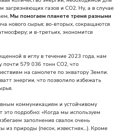
вая количество энергии, необходимой для
ним загрязняющих газов и CO2.
Ну, а в случае
аем,
Мы помогаем планете тремя разными
ыча нового сырья; во-вторых, сокращаются
тмосферу; и в-третьих, экономится
ещенной в иглу в течение 2023 года, нам
 почти 579 036 тонн CO2, что
ествиям на самолете по экватору Земли.
ватт энергии, что позволило избежать
ырья.
тивным коммуникациям и устойчивому
ет это подробно
: «Когда мы используем
избегаем заполнения свалок очень
 из природы (песок, известняк…). Кроме