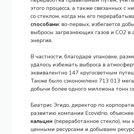
переработка правильным путем, учиты
этого процесса, а также связанных с 
со стеклом, когда мы его перерабатыв
способами
: во-первых, избегается доб
выбросы загрязняющих газов и CO2 в а
энергия.
В частности, благодаря упаковке, разм
удалось избежать выброса в атмосферу
эквивалентно 147 кругосветным путеш
Также было сэкономлено 713 013 мега
добычи более одного миллиона тонн с
Беатрис Эгидо, директор по корпора
развитию компании
Ecovidrio, объясня
кальцин
(переработанное стекло), мы 
ценными ресурсами и добываем ресурсы