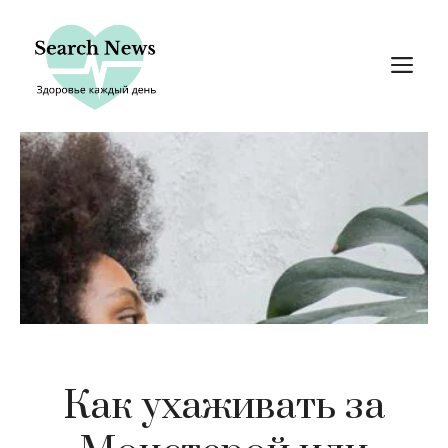
Перейти
к
М
содержимому
Как ухаживать за