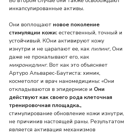
Во втором случае они также освобождают
инкапсулированные активы.
Они воплощают
новое поколение
стимуляции кожи:
естественный, точный и
устойчивый. К
Они активируют кожу
изнутри и не царапают ее, как
пилинг,
Они
даже не прокалывают его, как
микронидлинг
.
Вот как это объясняет
Артуро Альварес-Баутиста:
химик,
косметолог и врач наномедицины
: «Они
откладываются в эпидермисе и
Они
действуют как своего рода клеточная
тренировочная площадка.
,
стимулирование
обновление кожи
изнутри,
не причинив настоящей раны. Результатом
является активация механизмов