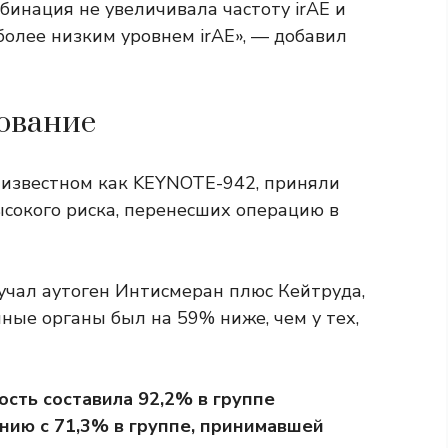
инация не увеличивала частоту irAE и
более низким уровнем irAE», — добавил
ование
 известном как KEYNOTE-942, приняли
ысокого риска, перенесших операцию в
лучал аутоген Интисмеран плюс Кейтруда,
ные органы был на 59% ниже, чем у тех,
сть составила 92,2% в группе
нию с 71,3% в группе, принимавшей