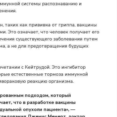
иммунной системы распознаванию и
енения.
, таких как прививка от гриппа, вакцины
и. Это означает, что человек получает его
лечения существующего заболевания путем
ма, а не для предотвращения будущих
очетании с Кейтрудой. Это
ингибитор
орые естественные тормоза иммунной
ивораковую реакцию организма.
ированным подходом, который
чает, что в разработке вакцины
дуальной опухоли пациента», —
сследования Дженис Менерт, доктор