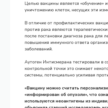
Целью вакцины является «обучение» 
уничтожению клеток, несущих эти изм
В отличие от профилактических вакцин
против рака являются терапевтическим
после постановки диагноза рака для 
повышения иммунного ответа организ
заболеваний.
Аутоген Интисмерана тестировали в с
контрольной точки
это снимает некот
системы, потенциально усиливая прот
«Вакцину можно считать персонализ
«информирован об опухоли», что озна
используются неоантигены из индиви
объяснила старший исследователь и