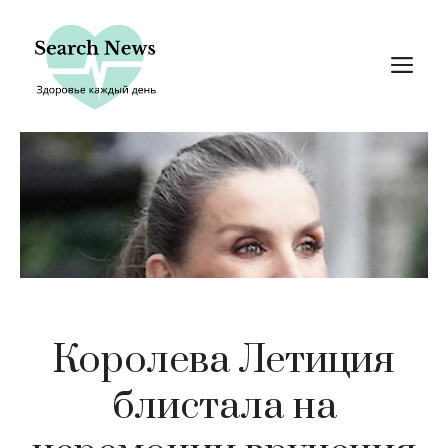
Перейти
к
М
содержимому
Королева Летиция
блистала на