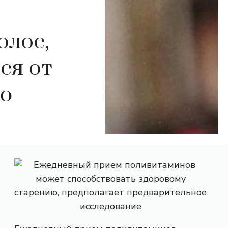
олос,
ся от
ю