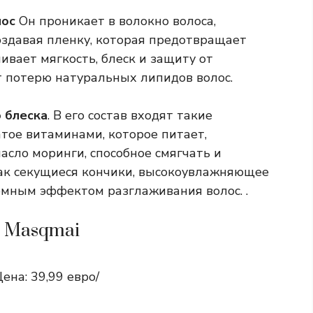
лос
Он проникает в волокно волоса,
оздавая пленку, которая предотвращает
ивает мягкость, блеск и защиту от
т потерю натуральных липидов волос.
 блеска
. В его состав входят такие
атое витаминами, которое питает,
асло моринги, способное смягчать и
ак секущиеся кончики, высокоувлажняющее
омным эффектом разглаживания волос. .
т Masqmai
ена: 39,99 евро/