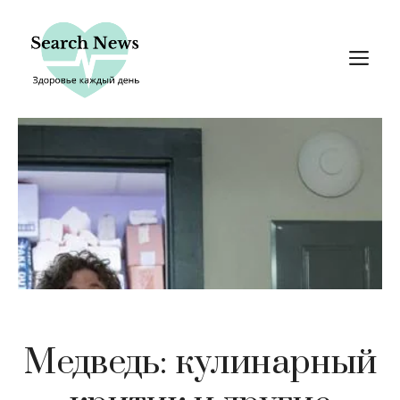
Перейти
к
М
содержимому
Медведь: кулинарный