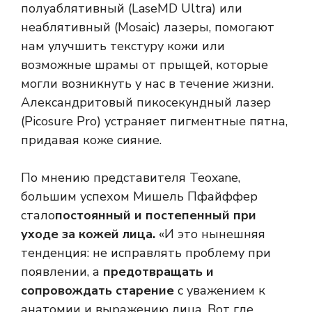
полуаблятивный (LaseMD Ultra) или
неаблятивный (Mosaic) лазеры, помогают
нам улучшить текстуру кожи или
возможные шрамы от прыщей, которые
могли возникнуть у нас в течение жизни.
Александритовый пикосекундный лазер
(Picosure Pro) устраняет пигментные пятна,
придавая коже сияние.
По мнению представителя Teoxane,
большим успехом Мишель Пфайффер
стало
постоянный и постепенный при
уходе за кожей лица.
«И это нынешняя
тенденция: не исправлять проблему при
появлении, а
предотвращать и
сопровождать старение
с уважением к
анатомии и выражению лица. Вот где