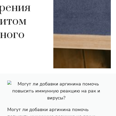
ирения
ритом
нного
Могут ли добавки аргинина помочь