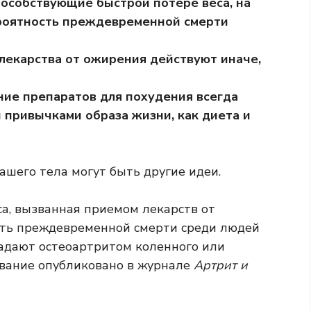
способствующие быстрой потере веса, на
ероятность преждевременной смерти
лекарства от ожирения действуют иначе,
ние препаратов для похудения всегда
привычками образа жизни, как диета и
вашего тела могут быть другие идеи.
са, вызванная приемом лекарств от
сть преждевременной смерти среди людей
радают остеоартритом коленного или
ование
опубликовано в журнале
Артрит и