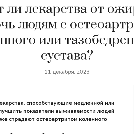
 ли лекарства от ож
чь людям с остеоарт
нного или тазобедре
сустава?
11 декабря, 2023
лекарства, способствующие медленной или
 улучшить показатели выживаемости людей
кже страдают остеоартритом коленного