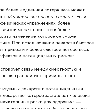
ода более медленная потеря веса может
инг.
Медицинские новости сегодня
. «Если
 физических упражнениях, более
а жизни может привести к более
го, это изменение, которое он сможет
тиве. При использовании лекарств быстрое
 привести к более быстрой потере веса,
ффектов и потенциальных рисков».
нстрирует связь между смертностью и
льно экстраполирует причины этого.
ользуемых лекарств и потенциальными
 лекарство, которое заставляет человека
 значительные риски для здоровья», —
т заключаться в том, что быстрая потеря