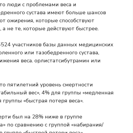
то люди с проблемами веса и
едренного сустава имеют больше шансов
от ожирения, которые способствуют
 а не те, которые действуют быстрее.
6524 участников базы данных медицинских
оленного или тазобедренного сустава,
ижения веса.
орлистат
сибутрамин или
что пятилетний уровень смертности
табильный вес», 4% для группы «медленная
я группы «быстрая потеря веса».
мерти был на 28% ниже в группе
а» по сравнению с группой «набирания/
в группе «быстрой потери веса».