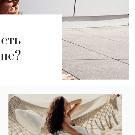
сть
ше?