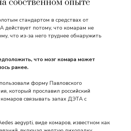
на собственном опыте
лотым стандартом в средствах от
А действует потому, что комарам не
тому, что из-за него труднее обнаружить
едположить, что мозг комара может
лось ранее.
спользовали форму Павловского
ния, который прославил российский
 комаров связывать запах ДЭТА с
edes aegypti, виде комаров, известном как
еваний, включая желтую лихорадку,