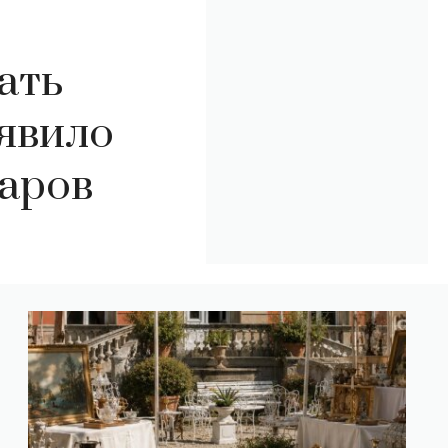
ать
явило
аров