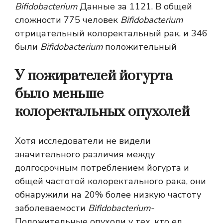
Bifidobacterium
Данные за 1121. В общей
сложности 775 человек
Bifidobacterium
отрицательный колоректальный рак, и 346
были
Bifidobacterium
положительный
У пожирателей йогурта
было меньше
колоректальных опухолей
Хотя исследователи не видели
значительного различия между
долгосрочным потреблением йогурта и
общей частотой колоректального рака, они
обнаружили на 20% более низкую частоту
заболеваемости
Bifidobacterium-
Положительные опухоли у тех, кто ел