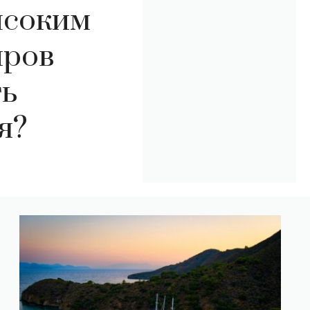
ысоким
иров
ть
я?