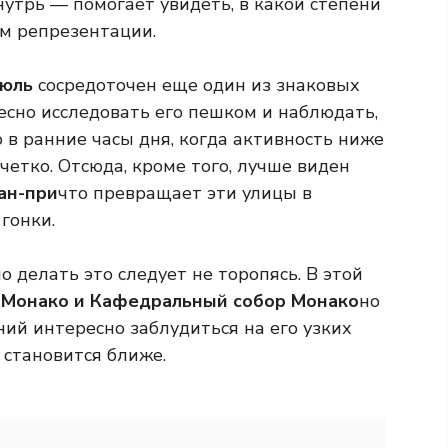
нутрь — помогает увидеть, в какой степени
ом репрезентации.
юль
сосредоточен еще один из знаковых
есно исследовать его пешком и наблюдать,
о в ранние часы дня, когда активность ниже
четко. Отсюда, кроме того, лучше виден
ан-при
что превращает эти улицы в
гонки.
о делать это следует не торопясь. В этой
 Монако и Кафедральный собор Монако
но
ий интересно заблудиться на его узких
 становится ближе.