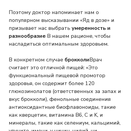
Поэтому доктор напоминает нам о
популярном высказывании «Яд в дозе» и
призывает нас выбрать
умеренность и
разнообразие
В нашем рационе, чтобы
насладиться оптимальным здоровьем.
В конкретном случае
брокколи
Врач
считает это отличной пищей: «Это
функциональный пищевой промотор
здоровья, он содержит более 120
глюкозинолатов (ответственных за запах и
вкус брокколи), фенольные соединения
антиоксидантные биофлавоноиды, такие
как кверцетин, витамина B6, C и K, и
минералы, такие как селениум, кальцимий,
улучите, имени, у ничин, нидий, ни