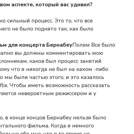
овом аспекте, который вас удивил?
но сильный процесс. Это то, что все
ичего не было поднято так, как было
ьм для концерта Бернабеу
Полем Все было
незапно вы должны комментировать мою
оклонникам, каков был процесс занятий
тому что я никогда не был на каком -либо
то мы были частью этого, и это казалось
flix. Чтобы иметь возможность рассказать
вляется невероятным режиссером и у
но, в конце концов Бернабеу нельзя было
нтального фильма. Когда я немного
ольше обо мне, что в то время не