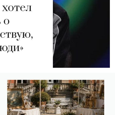
 хотел
 о
вствую,
люди»