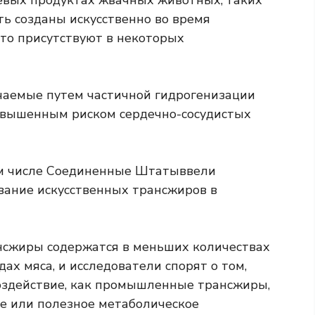
вых продуктах жвачных животных, таких
ть созданы искусственно во время
сто присутствуют в некоторых
чаемые путем частичной гидрогенизации
овышенным риском сердечно-сосудистых
ом числе
Соединенные Штаты
ввели
вание искусственных трансжиров в
нсжиры содержатся в меньших количествах
дах мяса, и исследователи спорят о том,
оздействие, как промышленные трансжиры,
е или полезное метаболическое