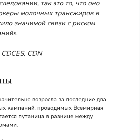
ледовании, так это то, что оно
ркеры молочных трансжиров в
жило значимой связи с риском
ний».
, CDCES, CDN
жны
начительно возросла за последние два
ных кампаний, проводимых
Всемирная
тается путаница в разнице между
рмами.