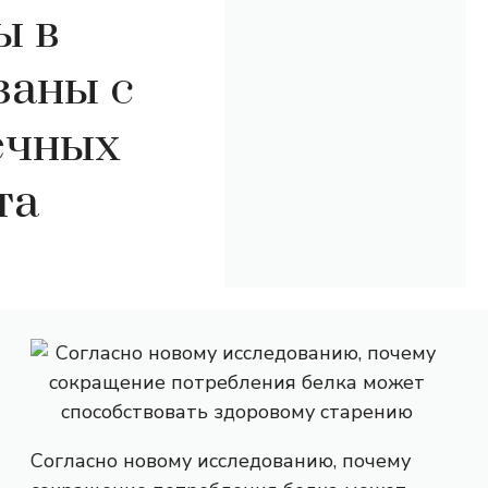
ы в
заны с
ечных
та
Согласно новому исследованию, почему