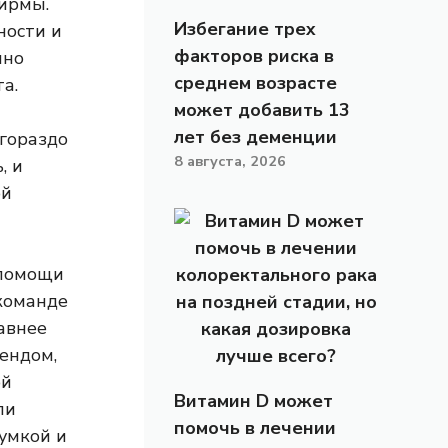
ирмы.
Избегание трех
ности и
факторов риска в
нно
среднем возрасте
а.
может добавить 13
лет без деменции
 гораздо
8 августа, 2026
, и
ой
 помощи
команде
авнее
рендом,
ой
Витамин D может
ли
помочь в лечении
умкой и