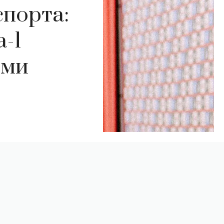
порта:
-1
ими